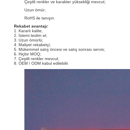
Çeşitli renkler ve karakter yüksekliği mevcut;
Uzun ömür;
RoHS ile tanışın.
Rekabet avantajı:
1. Kararlı kalite;
2. İstemi teslim et;
3. Uzun ömürlü;
4. Maliyet rekabetçi;
5. Mükemmel satış öncesi ve satış sonrası servis;
6. Hiçbir MOQ;
7. Çeşitli renkler mevcut;
8. OEM / ODM kabul edilebilir.