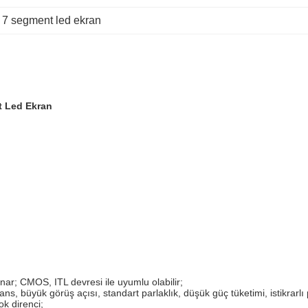
7 segment led ekran
t Led Ekran
nar;
CMOS, ITL devresi ile uyumlu olabilir;
ans, büyük görüş açısı, standart parlaklık, düşük güç tüketimi, istikrarl
ok direnci;