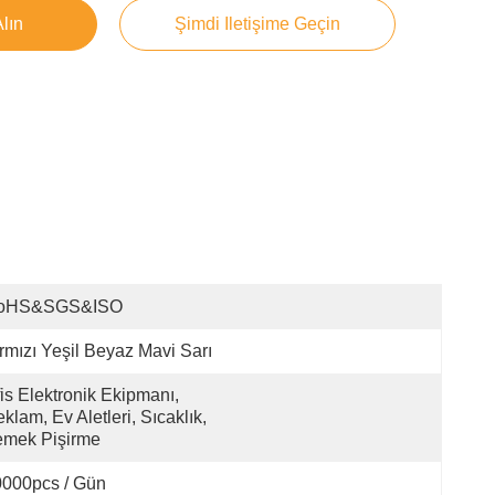
Alın
Şimdi Iletişime Geçin
oHS&SGS&ISO
rmızı Yeşil Beyaz Mavi Sarı
is Elektronik Ekipmanı, 
klam, Ev Aletleri, Sıcaklık, 
emek Pişirme
000pcs / Gün