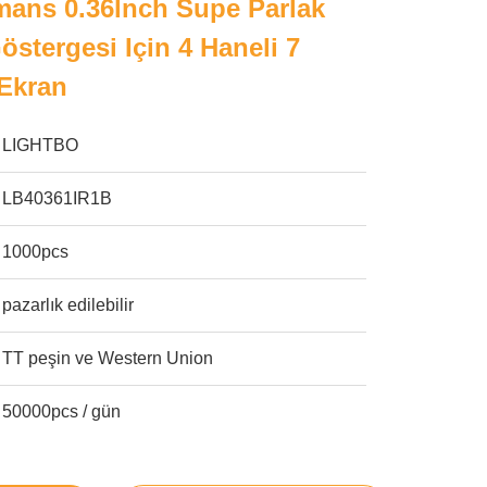
rmans 0.36lnch Supe Parlak
stergesi Için 4 Haneli 7
Ekran
LIGHTBO
LB40361IR1B
1000pcs
pazarlık edilebilir
TT peşin ve Western Union
50000pcs / gün