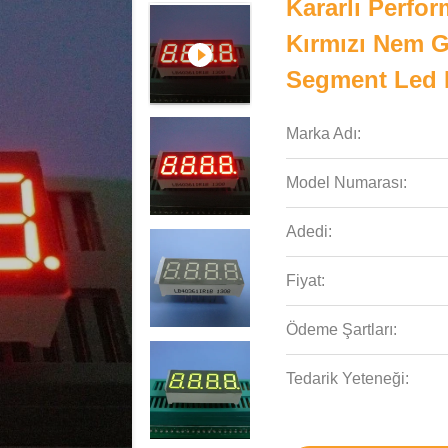
Kararlı Perfo
Kırmızı Nem Gö
Segment Led 
Marka Adı:
Model Numarası:
Adedi:
Fiyat:
Ödeme Şartları:
Tedarik Yeteneği: