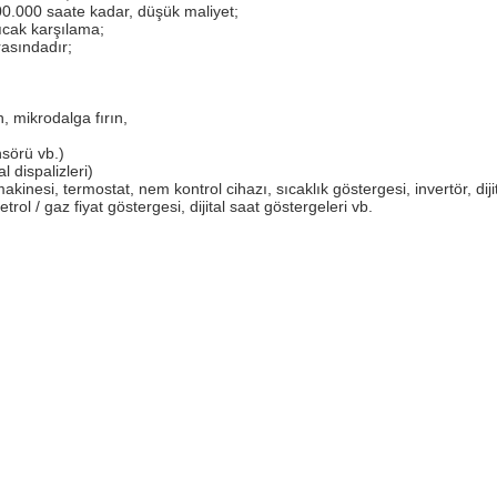
100.000 saate kadar, düşük maliyet;
ıcak karşılama;
rasındadır;
ın, mikrodalga fırın,
nsörü vb.)
l dispalizleri)
nesi, termostat, nem kontrol cihazı, sıcaklık göstergesi, invertör, diji
rol / gaz fiyat göstergesi, dijital saat göstergeleri vb.