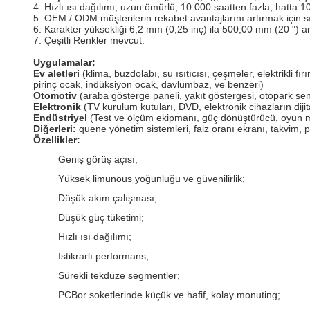
4. Hızlı ısı dağılımı, uzun ömürlü, 10.000 saatten fazla, hatta 
5. OEM / ODM müşterilerin rekabet avantajlarını artırmak için s
6. Karakter yüksekliği 6,2 mm (0,25 inç) ila 500,00 mm (20 ") a
7. Çeşitli Renkler mevcut.
Uygulamalar:
Ev aletleri
(klima, buzdolabı, su ısıtıcısı, çeşmeler, elektrikli fır
pirinç ocak, indüksiyon ocak, davlumbaz, ve benzeri)
Otomotiv
(araba gösterge paneli, yakıt göstergesi, otopark se
Elektronik
(TV kurulum kutuları, DVD, elektronik cihazların dijita
Endüstriyel
(Test ve ölçüm ekipmanı, güç dönüştürücü, oyun maki
Diğerleri:
quene yönetim sistemleri, faiz oranı ekranı, takvim, pet
Özellikler:
Geniş görüş açısı;
Yüksek limunous yoğunluğu ve güvenilirlik;
Düşük akım çalışması;
Düşük güç tüketimi;
Hızlı ısı dağılımı;
Istikrarlı performans;
Sürekli tekdüze segmentler;
PCBor soketlerinde küçük ve hafif, kolay monuting;