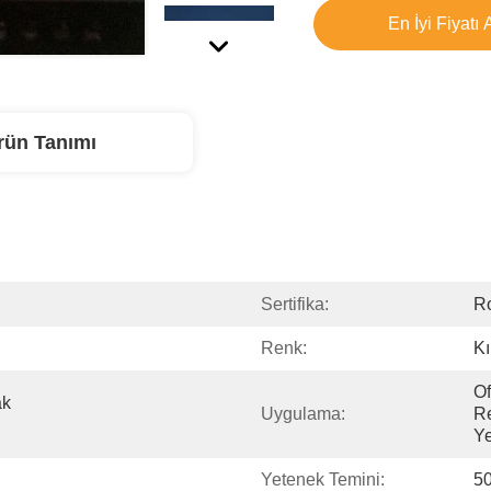
En İyi Fiyatı 
rün Tanımı
Sertifika:
R
Renk:
Kı
Of
k 
Uygulama:
Re
Y
Yetenek Temini:
50