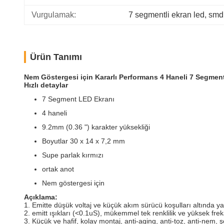
Vurgulamak:
7 segmentli ekran led
, 
smd 
Ürün Tanımı
Nem Göstergesi için Kararlı Performans 4 Haneli 7 Segmen
Hızlı detaylar
7 Segment LED Ekranı
4 haneli
9.2mm (0.36 ") karakter yüksekliği
Boyutlar 30 x 14 x 7,2 mm
Supe parlak kırmızı
ortak anot
Nem göstergesi için
Açıklama:
1. Emitte düşük voltaj ve küçük akım sürücü koşulları altında ya
2. emitt ışıkları (<0.1uS), mükemmel tek renklilik ve yüksek frek
3. Küçük ve hafif, kolay montaj, anti-aging, anti-toz, anti-nem, ş